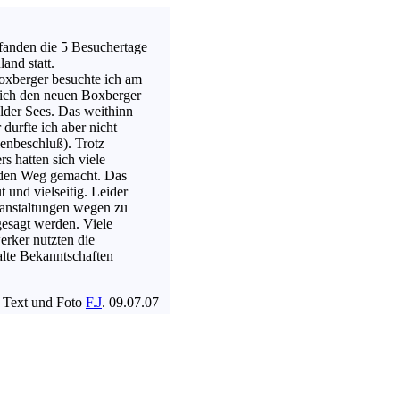
 fanden die 5 Besuchertage
and statt.
oxberger besuchte ich am
ich den neuen Boxberger
lder Sees. Das weithinn
 durfte ich aber nicht
enbeschluß). Trotz
s hatten sich viele
 den Weg gemacht. Das
und vielseitig. Leider
ranstaltungen wegen zu
esagt werden. Viele
erker nutzten die
alte Bekanntschaften
Text und Foto
F.J
. 09.07.07