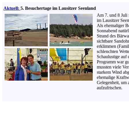
Aktuell:
5. Besuchertage im Lausitzer Seenland
Am 7. und 8 Juli
im Lausitzer Seenl
Als ehemaliger B
Sonnabend natürl
Strand des Bärwa
sichtbare Sandohr
erklimmen (Famil
schlenchten Wetter
Schaulustige auf
Programm war gut 
mussten viele Ve
starkem Wind abg
ehemalige Kraftw
Gelegenheit, um 
aufzufrischen.