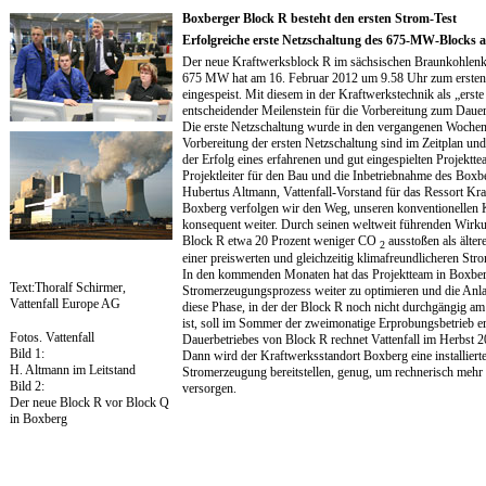
Boxberger Block R besteht den ersten Strom-Test
Erfolgreiche erste Netzschaltung des 675-MW-Blocks 
Der neue Kraftwerksblock R im sächsischen Braunkohlenk
675 MW hat am 16. Februar 2012 um 9.58 Uhr zum ersten 
eingespeist. Mit diesem in der Kraftwerkstechnik als „erst
entscheidender Meilenstein für die Vorbereitung zum Dauer
Die erste Netzschaltung wurde in den vergangenen Wochen i
Vorbereitung der ersten Netzschaltung sind im Zeitplan und 
der Erfolg eines erfahrenen und gut eingespielten Projektte
Projektleiter für den Bau und die Inbetriebnahme des Box
Hubertus Altmann, Vattenfall-Vorstand für das Ressort Kra
Boxberg verfolgen wir den Weg, unseren konventionellen 
konsequent weiter. Durch seinen weltweit führenden Wirk
Block R etwa 20 Prozent weniger CO
ausstoßen als älter
2
einer preiswerten und gleichzeitig klimafreundlicheren Str
In den kommenden Monaten hat das Projektteam in Boxber
Text:Thoralf Schirmer,
Stromerzeugungsprozess weiter zu optimieren und die Anl
Vattenfall Europe AG
diese Phase, in der der Block R noch nicht durchgängig am
ist, soll im Sommer der zweimonatige Erprobungsbetrieb e
Fotos. Vattenfall
Dauerbetriebes von Block R rechnet Vattenfall im Herbst 2
Bild 1:
Dann wird der Kraftwerksstandort Boxberg eine installier
H. Altmann im Leitstand
Stromerzeugung bereitstellen, genug, um rechnerisch mehr a
Bild 2:
versorgen.
Der neue Block R vor Block Q
in Boxberg