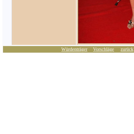
Würdenträger
Vorschläge
zurück