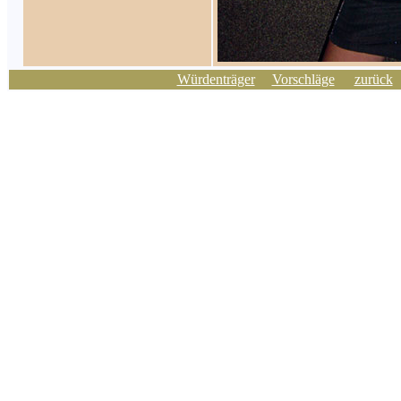
Würdenträger
Vorschläge
zurück